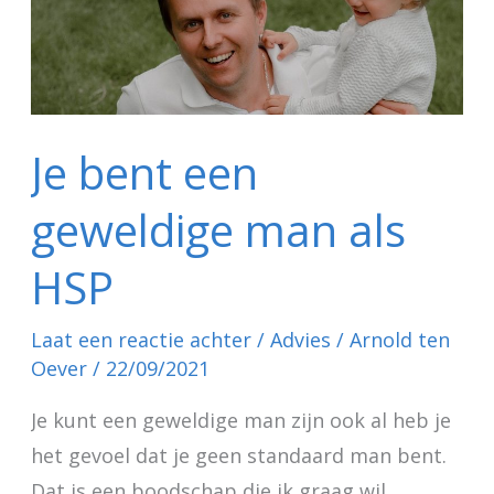
geweldige
man
als
HSP
Je bent een
geweldige man als
HSP
Laat een reactie achter
/
Advies
/
Arnold ten
Oever
/
22/09/2021
Je kunt een geweldige man zijn ook al heb je
het gevoel dat je geen standaard man bent.
Dat is een boodschap die ik graag wil