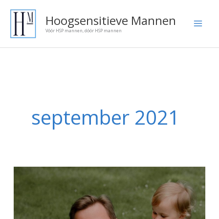
Ga
Onze
Hoogsensitieve Mannen
naar
blog
Vóór HSP mannen, dóór HSP mannen
de
artikelen:
inhoud
september 2021
Je
bent
een