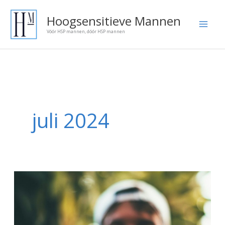
Ga
Onze
Hoogsensitieve Mannen
naar
blog
Vóór HSP mannen, dóór HSP mannen
de
artikelen:
inhoud
juli 2024
Eetstoornissen
en
HSP