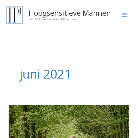
Ga
Onze
Hoogsensitieve Mannen
naar
blog
Vóór HSP mannen, dóór HSP mannen
de
artikelen:
inhoud
juni 2021
Een
platform
voor