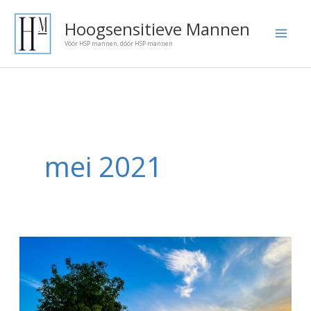
Ga
Onze
Hoogsensitieve Mannen
naar
blog
Vóór HSP mannen, dóór HSP mannen
de
artikelen:
inhoud
mei 2021
Accepteer
je
hoogsensitiviteit