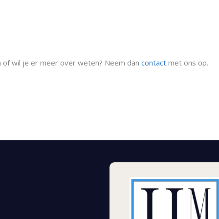
en of wil je er meer over weten? Neem dan
contact
met ons op.