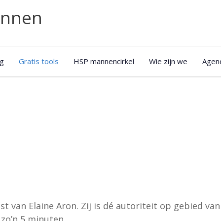
annen
g
Gratis tools
HSP mannencirkel
Wie zijn we
Agen
st van Elaine Aron. Zij is dé autoriteit op gebied van
 zo’n 5 minuten.