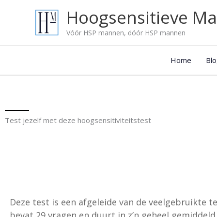
Ga
Onze
Hoogsensitieve M
naar
blog
de
artikelen:
Vóór HSP mannen, dóór HSP mannen
inhoud
Home
Blo
Test jezelf met deze hoogsensitiviteitstest
Deze test is een afgeleide van de veelgebruikte te
bevat 29 vragen en duurt in z’n geheel gemiddeld