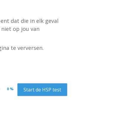
nt dat die in elk geval
 niet op jou van
ina te verversen.
0 %
Start de HSP test