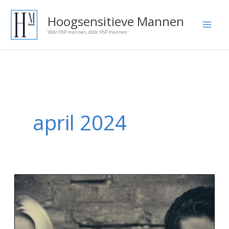
Ga
Onze
Hoogsensitieve Mannen
naar
blog
Vóór HSP mannen, dóór HSP mannen
de
artikelen:
inhoud
april 2024
Rolpatronen
en
HSP