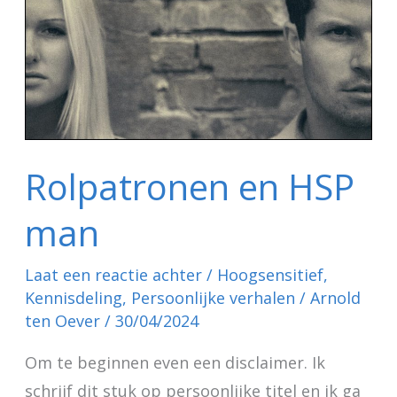
man
Rolpatronen en HSP
man
Laat een reactie achter
/
Hoogsensitief
,
Kennisdeling
,
Persoonlijke verhalen
/
Arnold
ten Oever
/
30/04/2024
Om te beginnen even een disclaimer. Ik
schrijf dit stuk op persoonlijke titel en ik ga