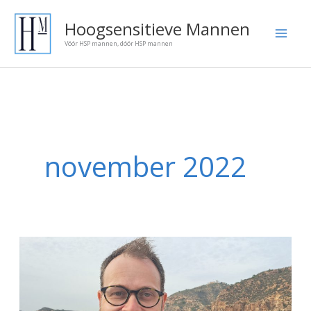
Ga
Onze
Hoogsensitieve Mannen
naar
blog
Vóór HSP mannen, dóór HSP mannen
de
artikelen:
inhoud
november 2022
Hoogsensitieve
Mannen
breidt