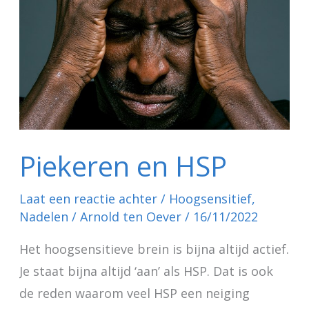
HSP
Piekeren en HSP
Laat een reactie achter
/
Hoogsensitief
,
Nadelen
/
Arnold ten Oever
/
16/11/2022
Het hoogsensitieve brein is bijna altijd actief.
Je staat bijna altijd ‘aan’ als HSP. Dat is ook
de reden waarom veel HSP een neiging