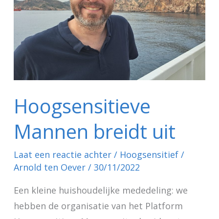
uit
Hoogsensitieve
Mannen breidt uit
Laat een reactie achter
/
Hoogsensitief
/
Arnold ten Oever
/
30/11/2022
Een kleine huishoudelijke mededeling: we
hebben de organisatie van het Platform