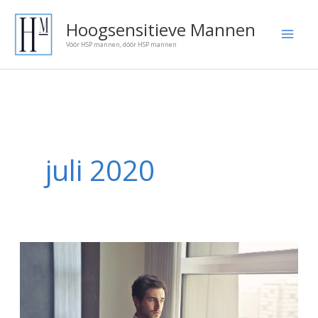
Ga
Onze
Hoogsensitieve Mannen
naar
blog
Vóór HSP mannen, dóór HSP mannen
de
artikelen:
inhoud
juli 2020
Hoogsensitief:
juist
voor