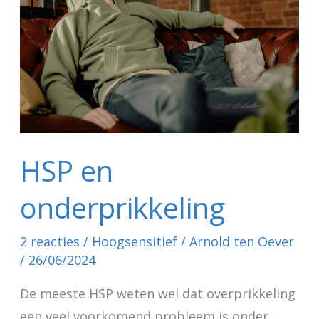
HSP en
onderprikkeling
2 reacties
/
Hoogsensitief
/
Arnold ten Oever
/
26/06/2024
De meeste HSP weten wel dat overprikkeling
een veel voorkomend probleem is onder