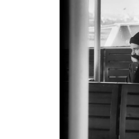
en
intuïtie