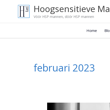
Ga
Onze
Hoogsensitieve M
naar
blog
de
artikelen:
Vóór HSP mannen, dóór HSP mannen
inhoud
Home
Blo
februari 2023
HSP