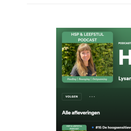
In
de
podcast
van
HSP
coach
Lysanne