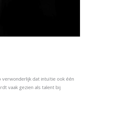
 verwonderlijk dat intuïtie ook één
dt vaak gezien als talent bij