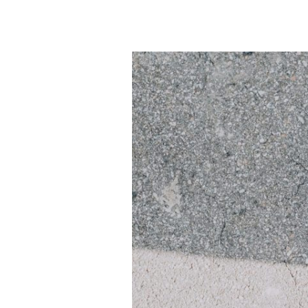
HSP
proces