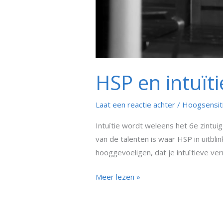
HSP en intuïti
Laat een reactie achter
/
Hoogsensit
Intuïtie wordt weleens het 6e zintuig
van de talenten is waar HSP in uitbli
hooggevoeligen, dat je intuïtieve ve
Meer lezen »