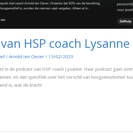
t van HSP coach Lysanne
ief
/
Arnold ten Oever
/
15/02/2023
st in de podcast van HSP coach Lysanne. Haar podcast gaat over 
mannen. en dan specifiek over het verschil van hoogsensitiviteit
nd is, wat de kracht