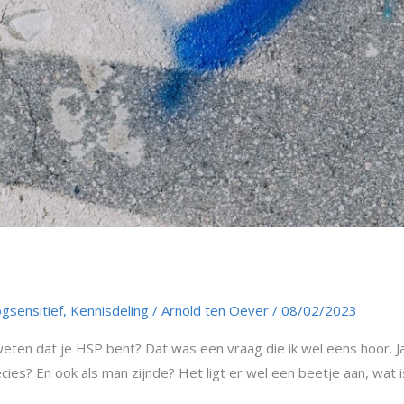
gsensitief
,
Kennisdeling
/
Arnold ten Oever
/
08/02/2023
eten dat je HSP bent? Dat was een vraag die ik wel eens hoor. Ja, n
es? En ook als man zijnde? Het ligt er wel een beetje aan, wat is