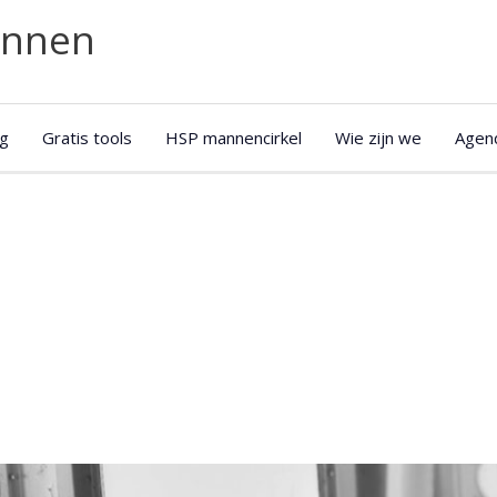
annen
g
Gratis tools
HSP mannencirkel
Wie zijn we
Agen