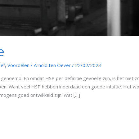
e
ief
,
Voordelen
/
Arnold ten Oever
/
22/02/2023
 genoemd. En omdat HSP per definitie gevoelig zijn, is het niet zo
nken. Want veel HSP hebben inderdaad een goede intuïtie. Het wor
rmogens goed ontwikkeld zijn. Wat […]