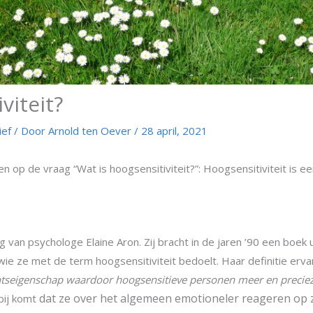
viteit?
ief
/ Door
Arnold ten Oever
/
28 april, 2021
 op de vraag “Wat is hoogsensitiviteit?”: Hoogsensitiviteit is e
 van psychologe Elaine Aron. Zij bracht in de jaren ’90 een boek ui
 wie ze met de term hoogsensitiviteit bedoelt. Haar definitie erva
seigenschap waardoor hoogsensitieve personen meer en preciez
dat ze
over het algemeen emotioneler reageren op z
bij komt