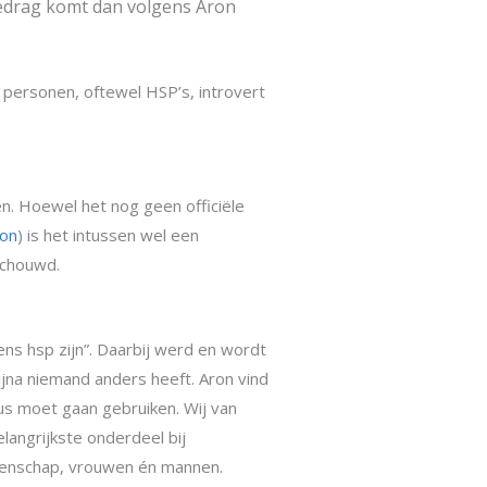
gedrag komt dan volgens Aron
 personen, oftewel HSP’s, introvert
n. Hoewel het nog geen officiële
oon
) is het intussen wel een
schouwd.
ens hsp zijn”. Daarbij werd en wordt
ijna niemand anders heeft. Aron vind
cuus moet gaan gebruiken. Wij van
langrijkste onderdeel bij
genschap, vrouwen én mannen.