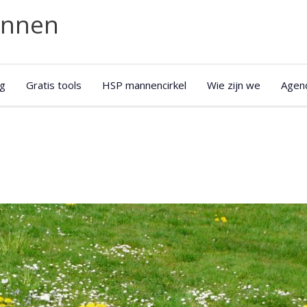
annen
g
Gratis tools
HSP mannencirkel
Wie zijn we
Agen