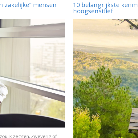
en zakelijke” mensen
10 belangrijkste ken
hoogsensitief
ou ik zeggen. Zweverig of