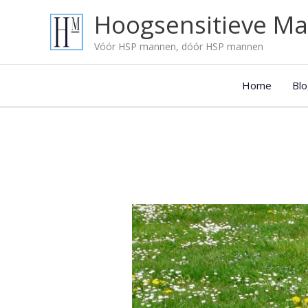
Ga
Onze
Hoogsensitieve M
naar
blog
de
artikelen:
Vóór HSP mannen, dóór HSP mannen
inhoud
Home
Blo