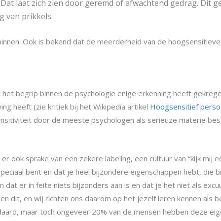
Dat laat zich zien door geremd of afwachtend gedrag. Dit 
 van prikkels.
 binnen. Ook is bekend dat de meerderheid van de hoogsensitieve
 het begrip binnen de psychologie enige erkenning heeft gekrege
 heeft (zie kritiek bij het Wikipedia artikel
Hoogsensitief pers
sitiviteit door de meeste psychologen als serieuze materie be
er ook sprake van een zekere labeling, een cultuur van “kijk mij e
speciaal bent en dat je heel bijzondere eigenschappen hebt, die b
 dat er in feite niets bijzonders aan is en dat je het niet als ex
 dit, en wij richten ons daarom op het jezelf leren kennen als be
standaard, maar toch ongeveer 20% van de mensen hebben deze ei