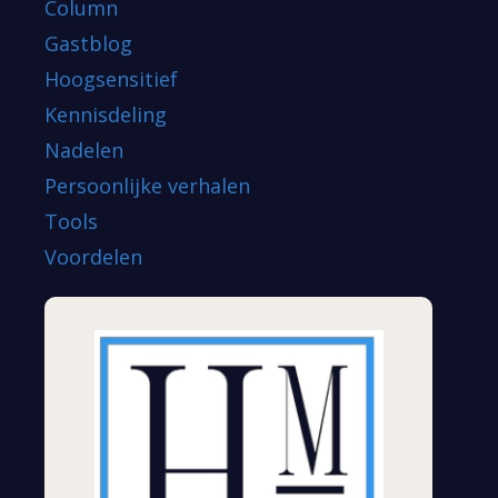
Column
Gastblog
Hoogsensitief
Kennisdeling
Nadelen
Persoonlijke verhalen
Tools
Voordelen