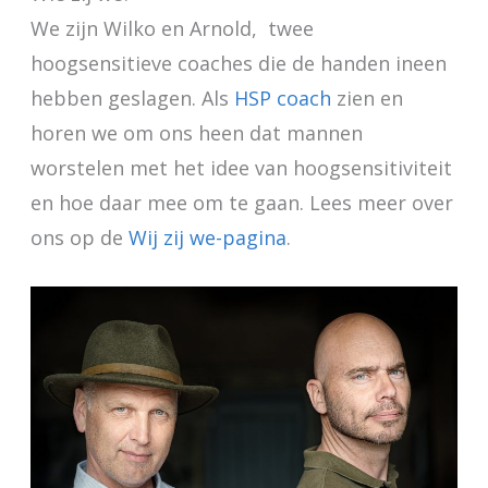
We zijn Wilko en Arnold, twee
hoogsensitieve coaches die de handen ineen
hebben geslagen. Als
HSP coach
zien en
horen we om ons heen dat mannen
worstelen met het idee van hoogsensitiviteit
en hoe daar mee om te gaan. Lees meer over
ons op de
Wij zij we-pagina
.