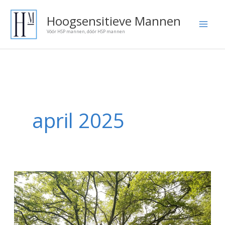
Ga
Onze
Hoogsensitieve Mannen
naar
blog
Vóór HSP mannen, dóór HSP mannen
de
artikelen:
inhoud
april 2025
Groei
en
HSP