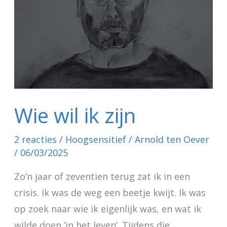
zijn
Wie wil ik zijn
2 reacties
/
Hoogsensitief
/
Arnold ten Oever
/
06/03/2025
Zo’n jaar of zeventien terug zat ik in een
crisis. Ik was de weg een beetje kwijt. Ik was
op zoek naar wie ik eigenlijk was, en wat ik
wilde doen ‘in het leven’. Tijdens die