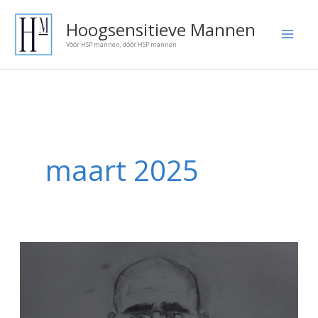
Ga
Onze
Hoogsensitieve Mannen
naar
blog
Vóór HSP mannen, dóór HSP mannen
de
artikelen:
inhoud
maart 2025
Wie
wil
ik